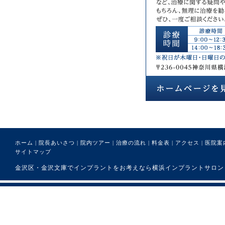
ホーム
|
院長あいさつ
|
院内ツアー
|
治療の流れ
|
料金表
|
アクセス
|
医院案
サイトマップ
金沢区・金沢文庫でインプラントをお考えなら横浜インプラントサロンまで。 (C) 医療法人