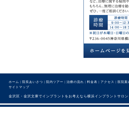
ホーム
|
院長あいさつ
|
院内ツアー
|
治療の流れ
|
料金表
|
アクセス
|
医院案
サイトマップ
金沢区・金沢文庫でインプラントをお考えなら横浜インプラントサロンまで。 (C) 医療法人