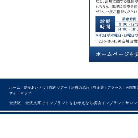
ホーム
|
院長あいさつ
|
院内ツアー
|
治療の流れ
|
料金表
|
アクセス
|
医院案
サイトマップ
金沢区・金沢文庫でインプラントをお考えなら横浜インプラントサロンまで。 (C) 医療法人