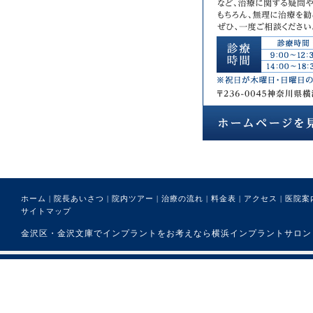
ホーム
|
院長あいさつ
|
院内ツアー
|
治療の流れ
|
料金表
|
アクセス
|
医院案
サイトマップ
金沢区・金沢文庫でインプラントをお考えなら横浜インプラントサロンまで。 (C) 医療法人