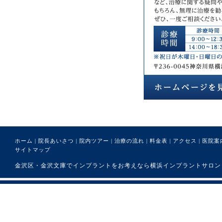
ホーム
|
院長あいさつ
|
院内ツアー
|
治療の流れ
|
料金表
|
アクセス
|
医院案
サイトマップ
金沢区・金沢文庫でインプラントをお考えなら横浜インプラントサロンまで。 (C) 医療法人