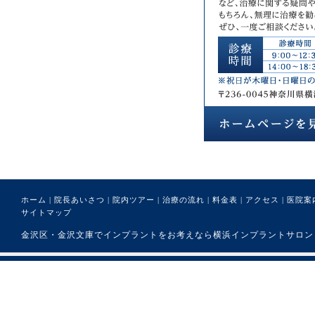
ホーム
|
院長あいさつ
|
院内ツアー
|
治療の流れ
|
料金表
|
アクセス
|
医院案
サイトマップ
金沢区・金沢文庫でインプラントをお考えなら横浜インプラントサロンまで。 (C) 医療法人