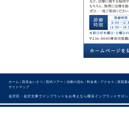
ホーム
|
院長あいさつ
|
院内ツアー
|
治療の流れ
|
料金表
|
アクセス
|
医院案
サイトマップ
金沢区・金沢文庫でインプラントをお考えなら横浜インプラントサロンまで。 (C) 医療法人