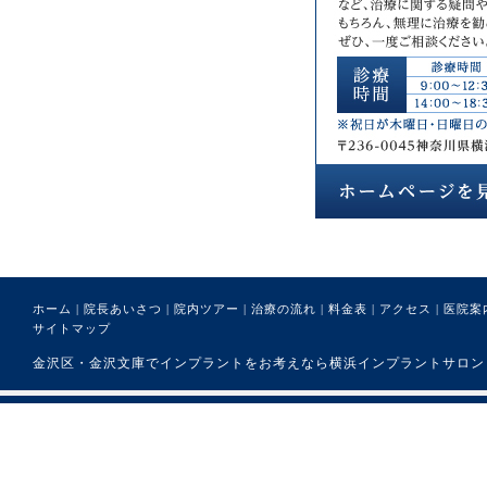
ホーム
|
院長あいさつ
|
院内ツアー
|
治療の流れ
|
料金表
|
アクセス
|
医院案
サイトマップ
金沢区・金沢文庫でインプラントをお考えなら横浜インプラントサロンまで。 (C) 医療法人