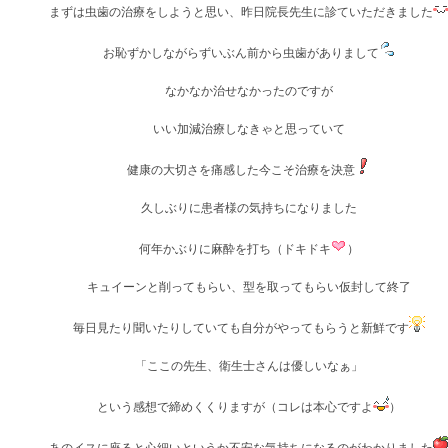
まずは虫歯の治療をしようと思い、昨日院長先生に診ていただきました
お恥ずかしながらずいぶん前から虫歯がありまして
なかなか治せなかったのですが
いい加減治療しなきゃと思っていて
健康の大切さを痛感した今こそ治療を決意
久しぶりに患者様の気持ちになりました
何年かぶりに麻酔を打ち（ドキドキ
）
キュイーンと削ってもらい、型を取ってもらい仮封して終了
毎日見たり聞いたりしていても自分がやってもらうと新鮮です
「ここの先生、衛生士さんは優しいなぁ」
という感想で締めくくりますが（コレは本心ですよ
）