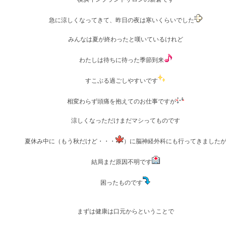
急に涼しくなってきて、昨日の夜は寒いくらいでした
みんなは夏が終わったと嘆いているけれど
わたしは待ちに待った季節到来
すこぶる過ごしやすいです
相変わらず頭痛を抱えてのお仕事ですが
涼しくなっただけまだマシってものです
夏休み中に（もう秋だけど・・・
）に脳神経外科にも行ってきました
結局まだ原因不明です
困ったものです
まずは健康は口元からということで