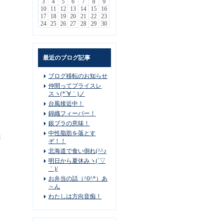
3
4
5
6
7
8
9
10
11
12
13
14
15
16
17
18
19
20
21
22
23
24
25
26
27
28
29
30
最近のブログ記事
ブログ移転のお知らせ
仲間ってプライスレ
スヽ(*´∀｀)ノ
台風接近中！
錦織フィーバー！
銀ブラの意味！
中性脂肪を落とす
が
ぞ！！
北海道で食い倒れ(^^♪
明日から夏休みヽ(´▽
｀)/
お弁当の話（^0^*）あ
～ん
わたしは方向音痴！