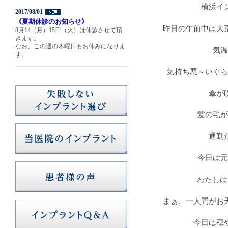
横浜イ
2017/08/01
《夏期休診のお知らせ》
昨日の午前中は大
8月14（月）15日（火）は休診させて頂
きます。
なお、この週の木曜日もお休みになりま
気温
す。
気持ち悪～いぐら
傘が
髪の毛が
通勤
今日は元
わたしは
まぁ、一人間がお
今日は穏