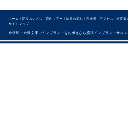
ホーム
|
院長あいさつ
|
院内ツアー
|
治療の流れ
|
料金表
|
アクセス
|
医院案
サイトマップ
金沢区・金沢文庫でインプラントをお考えなら横浜インプラントサロンまで。 (C) 医療法人