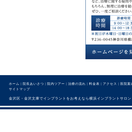
ホーム
|
院長あいさつ
|
院内ツアー
|
治療の流れ
|
料金表
|
アクセス
|
医院案
サイトマップ
金沢区・金沢文庫でインプラントをお考えなら横浜インプラントサロンまで。 (C) 医療法人