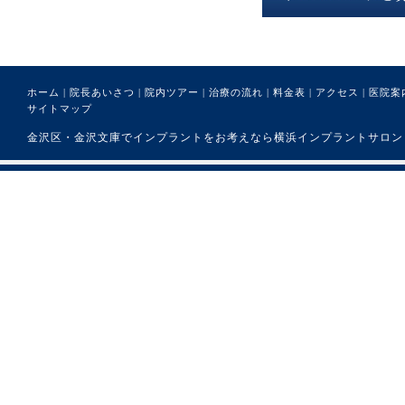
ホーム
|
院長あいさつ
|
院内ツアー
|
治療の流れ
|
料金表
|
アクセス
|
医院案
サイトマップ
金沢区・金沢文庫でインプラントをお考えなら横浜インプラントサロンまで。 (C) 医療法人