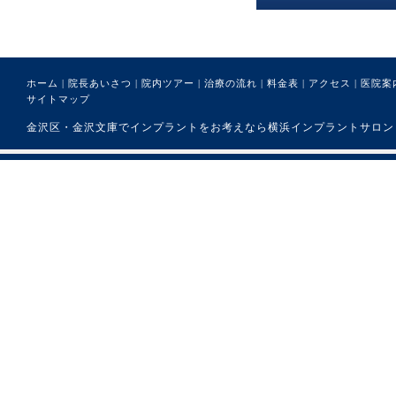
ホーム
|
院長あいさつ
|
院内ツアー
|
治療の流れ
|
料金表
|
アクセス
|
医院案
サイトマップ
金沢区・金沢文庫でインプラントをお考えなら横浜インプラントサロンまで。 (C) 医療法人