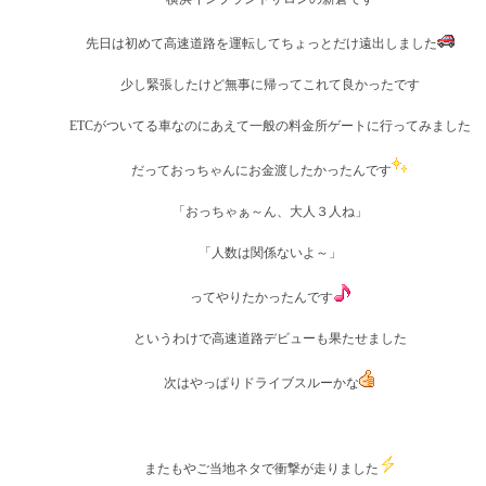
先日は初めて高速道路を運転してちょっとだけ遠出しました
少し緊張したけど無事に帰ってこれて良かったです
ETCがついてる車なのにあえて一般の料金所ゲートに行ってみました
だっておっちゃんにお金渡したかったんです
「おっちゃぁ～ん、大人３人ね」
「人数は関係ないよ～」
ってやりたかったんです
というわけで高速道路デビューも果たせました
次はやっぱりドライブスルーかな
またもやご当地ネタで衝撃が走りました