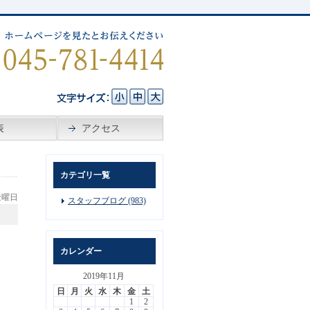
表
アクセス
カテゴリ一覧
 金曜日
スタッフブログ (983)
）
カレンダー
2019年11月
日
月
火
水
木
金
土
1
2