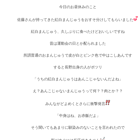
今日のお昼休みのこと
佐藤さんが持ってきた紅白まんじゅうをおすそ分けしてもらいました
紅白まんじゅう、久しぶりに食べたけどおいしいですね
昔は運動会の日とか配られました
所謂普通のおまんじゅうで皮が白とピンク色で中はこしあんです
すると長野出身の人がポツリ
「うちの紅白まんじゅうはあんこじゃないんだよね」
え？あんこじゃないまんじゅうって何？？肉とか？？
みんながどよめくとさらに衝撃発言
「中身はね、お赤飯だよ」
そう聞いてもあまりに馴染みのないことを言われたので