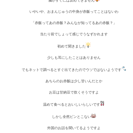
脳がすぐには反応できません
いやいや、おまんじゅうの中身が赤飯ってことはないわ
「赤飯ってあの赤飯？みんなが知ってるあの赤飯？」
当たり前でしょって感じでうなずかれます
初めて聞きました
少しも耳にしたことはありません
でもネットで調べるとすぐ出てきたのでウソではないようです
あちらのお赤飯は少し甘いんだとか
お豆は甘納豆で炊くそうですよ
温めて食べるとおいしいらしいです
しかし全然ピンとこない
外国のお話を聞いてるようですよ