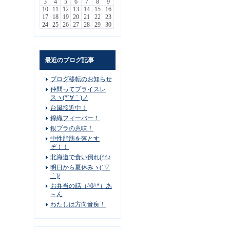
3
4
5
6
7
8
9
10
11
12
13
14
15
16
17
18
19
20
21
22
23
24
25
26
27
28
29
30
最近のブログ記事
ブログ移転のお知らせ
仲間ってプライスレ
スヽ(*´∀｀)ノ
台風接近中！
錦織フィーバー！
銀ブラの意味！
中性脂肪を落とす
ぞ！！
北海道で食い倒れ(^^♪
明日から夏休みヽ(´▽
｀)/
お弁当の話（^0^*）あ
～ん
わたしは方向音痴！