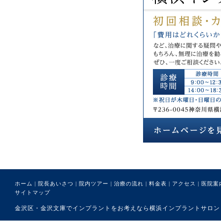
ホーム
|
院長あいさつ
|
院内ツアー
|
治療の流れ
|
料金表
|
アクセス
|
医院案
サイトマップ
金沢区・金沢文庫でインプラントをお考えなら横浜インプラントサロンまで。 (C) 医療法人