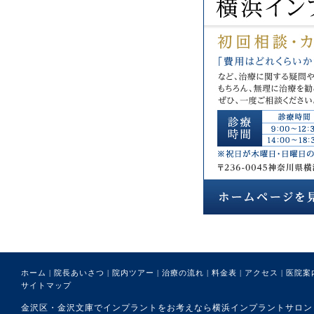
ホーム
|
院長あいさつ
|
院内ツアー
|
治療の流れ
|
料金表
|
アクセス
|
医院案
サイトマップ
金沢区・金沢文庫でインプラントをお考えなら横浜インプラントサロンまで。 (C) 医療法人