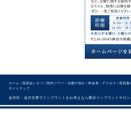
ホーム
|
院長あいさつ
|
院内ツアー
|
治療の流れ
|
料金表
|
アクセス
|
医院案
サイトマップ
金沢区・金沢文庫でインプラントをお考えなら横浜インプラントサロンまで。 (C) 医療法人