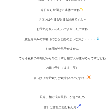
今日から世間は３連休ですね
サロンは今日も明日も診療ですよ～
お天気も良いみたいでよかったですね
最近お休みの木曜日になると雨のような気が・・・・
お布団が全然干せません
でも今花粉の時期だから外に干すと相方氏が嫌がるんですけどね
内緒で干してます（笑）
やっぱりお天気だと気持ちいいですね～
只今、相方氏が風邪っぴきのため
休日は休息に励む私たち