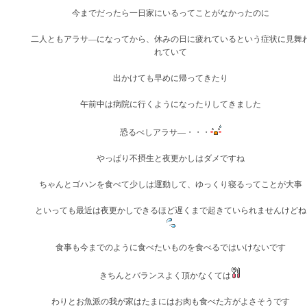
今までだったら一日家にいるってことがなかったのに
二人ともアラサ―になってから、休みの日に疲れているという症状に見舞
れていて
出かけても早めに帰ってきたり
午前中は病院に行くようになったりしてきました
恐るべしアラサ―・・・
やっぱり不摂生と夜更かしはダメですね
ちゃんとゴハンを食べて少しは運動して、ゆっくり寝るってことが大事
といっても最近は夜更かしできるほど遅くまで起きていられませんけどね
食事も今までのように食べたいものを食べるではいけないです
きちんとバランスよく頂かなくては
わりとお魚派の我が家はたまにはお肉も食べた方がよさそうです