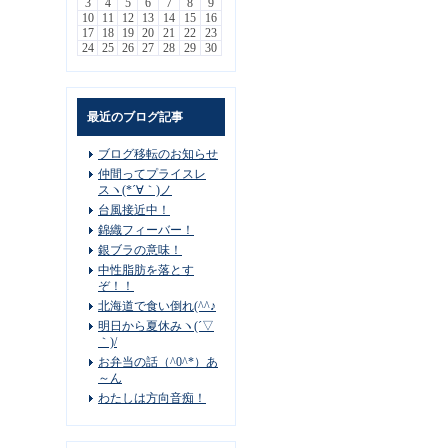
3
4
5
6
7
8
9
10
11
12
13
14
15
16
17
18
19
20
21
22
23
24
25
26
27
28
29
30
最近のブログ記事
ブログ移転のお知らせ
仲間ってプライスレ
スヽ(*´∀｀)ノ
台風接近中！
錦織フィーバー！
銀ブラの意味！
中性脂肪を落とす
ぞ！！
北海道で食い倒れ(^^♪
明日から夏休みヽ(´▽
｀)/
お弁当の話（^0^*）あ
～ん
わたしは方向音痴！