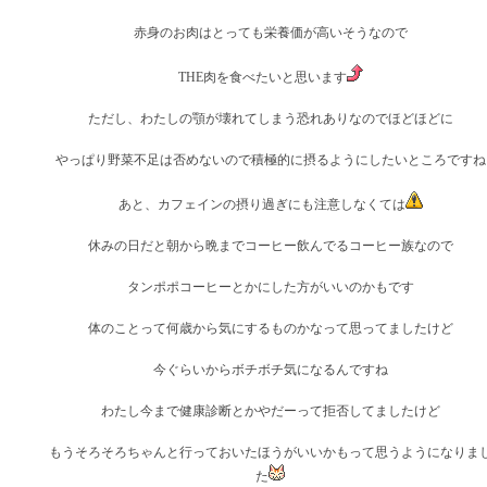
赤身のお肉はとっても栄養価が高いそうなので
THE肉を食べたいと思います
ただし、わたしの顎が壊れてしまう恐れありなのでほどほどに
やっぱり野菜不足は否めないので積極的に摂るようにしたいところですね
あと、カフェインの摂り過ぎにも注意しなくては
休みの日だと朝から晩までコーヒー飲んでるコーヒー族なので
タンポポコーヒーとかにした方がいいのかもです
体のことって何歳から気にするものかなって思ってましたけど
今ぐらいからボチボチ気になるんですね
わたし今まで健康診断とかやだーって拒否してましたけど
もうそろそろちゃんと行っておいたほうがいいかもって思うようになりま
た