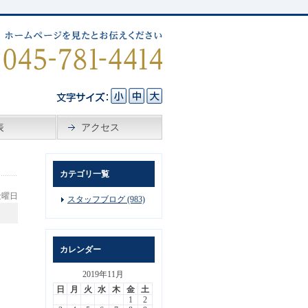
表
アクセス
カテゴリ一覧
 金曜日
スタッフブログ (983)
）
カレンダー
2019年11月
日
月
火
水
木
金
土
1
2